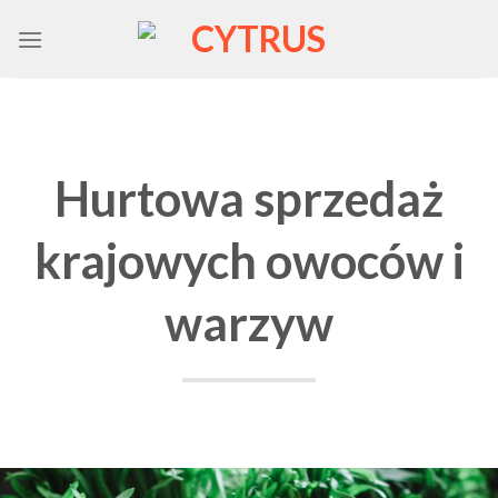
Skip
to
content
Hurtowa sprzedaż
krajowych owoców i
warzyw